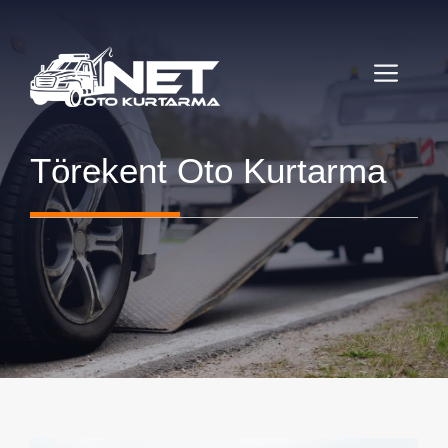
İçeriğe
atla
MENÜ
Törekent Oto Kurtarma