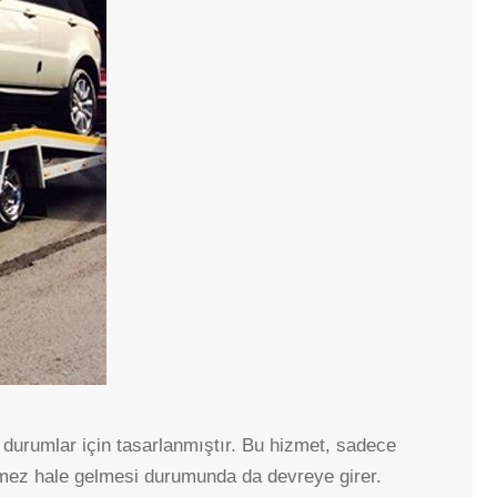
SEYRANBAĞLARI
SIHHIYE
SÖĞÜTÖZÜ
ÜMITKÖY
YAKUPABDAL
YAŞAMKENT
BAĞLICA
ERYAMAN
ŞAŞMAZ
n durumlar için tasarlanmıştır. Bu hizmet, sadece
demez hale gelmesi durumunda da devreye girer.