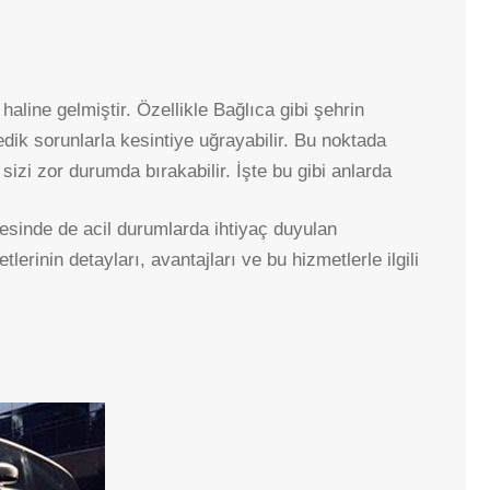
CEBECI
ÇAYYOLU
ÇUKURAMBAR
aline gelmiştir. Özellikle Bağlıca gibi şehrin
DIKMEN
dik sorunlarla kesintiye uğrayabilir. Bu noktada
 sizi zor durumda bırakabilir. İşte bu gibi anlarda
EMEK
GAZIOSMANPAŞA
gesinde de acil durumlarda ihtiyaç duyulan
KAVAKLIDERE
erinin detayları, avantajları ve bu hizmetlerle ilgili
KÜÇÜKESAT
KIRKKONAKLAR
KIZILAY
MALTEPE
ORAN
ÖVEÇLER