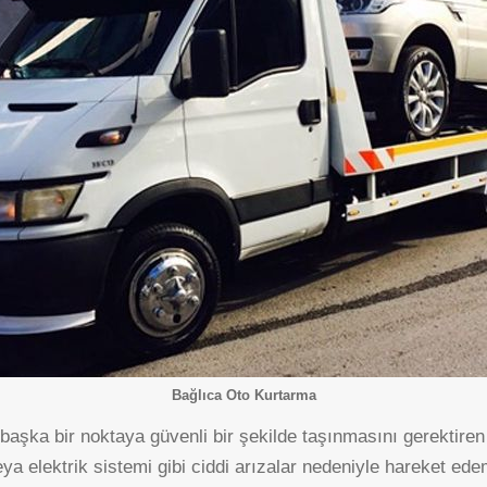
ESENBOĞA
HAVALIMANI
Bağlıca Oto Kurtarma
n başka bir noktaya güvenli bir şekilde taşınmasını gerektire
ya elektrik sistemi gibi ciddi arızalar nedeniyle hareket e
OYACA