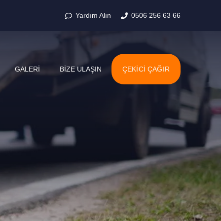
Yardım Alın
0506 256 63 66
GALERI
BIZE ULAŞIN
ÇEKICI ÇAĞIR
AYDINCIK
AYDINLIKEVLER
DIŞKAPI
DOĞANTEPE
GÜNEŞEVLER
HAMAMÖNÜ
İSKITLER