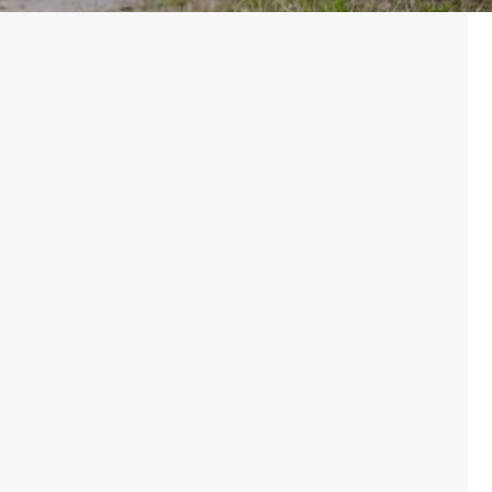
KARAPÜRÇEK
KAVAKLI
SITELER
ULUS
AHLATLIBEL
ANITTEPE
AYRANCI
BAHÇELIEVLER
BALGAT
BEYSUKENT
BILKENT