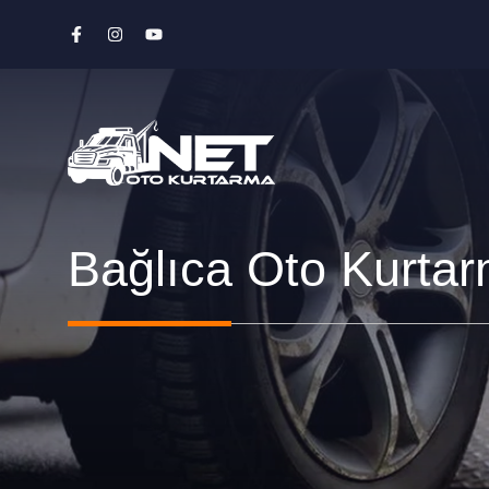
İçeriğe
atla
Bağlıca Oto Kurta