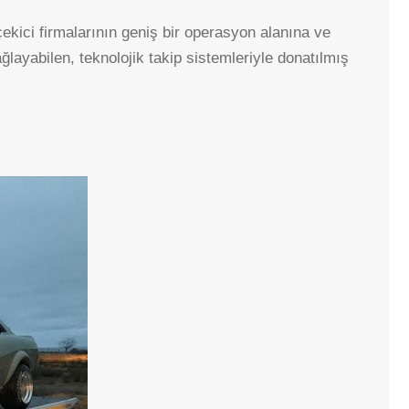
 çekici firmalarının geniş bir operasyon alanına ve
BAYINDIR
ANKAMALL
layabilen, teknolojik takip sistemleriyle donatılmış
BOĞAZIÇI
AŞTI
LALAHAN
BATIKENT
NATA VEGA AVM
TUZLUÇAYIR
KARACAÖREN