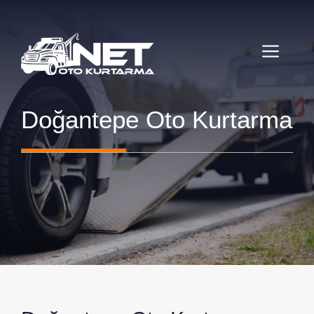
İçeriğe
atla
MENÜ
Doğantepe Oto Kurtarma