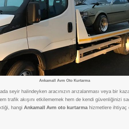
Ankamall Avm Oto Kurtarma
ESENBOĞA
tada seyir halindeyken aracınızın arızalanması veya bir kaz
HAVALIMANI
hem trafik akışını etkilememek hem de kendi güvenliğinizi s
tiği, hangi
Ankamall Avm oto kurtarma
hizmetlere ihtiyaç 
OYACA