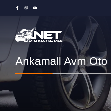
İçeriğe
atla
Ankamall Avm Oto