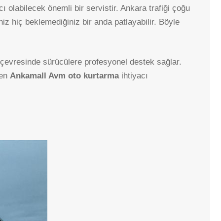
CEBECI
olabilecek önemli bir servistir. Ankara trafiği çoğu
niz hiç beklemediğiniz bir anda patlayabilir. Böyle
ÇAYYOLU
ÇUKURAMBAR
DIKMEN
 çevresinde sürücülere profesyonel destek sağlar.
den
Ankamall Avm oto kurtarma
ihtiyacı
EMEK
GAZIOSMANPAŞA
KAVAKLIDERE
KÜÇÜKESAT
KIRKKONAKLAR
KIZILAY
MALTEPE
ORAN
ÖVEÇLER