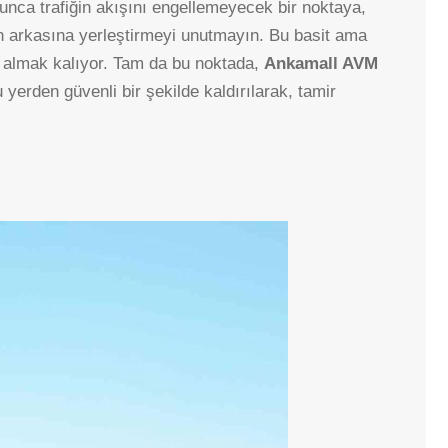
ca trafiğin akışını engellemeyecek bir noktaya,
zın arkasına yerleştirmeyi unutmayın. Bu basit ama
BAYINDIR
ANKAMALL
mı almak kalıyor. Tam da bu noktada,
Ankamall AVM
BOĞAZIÇI
AŞTI
yerden güvenli bir şekilde kaldırılarak, tamir
LALAHAN
BATIKENT
NATA VEGA AVM
TUZLUÇAYIR
KARACAÖREN