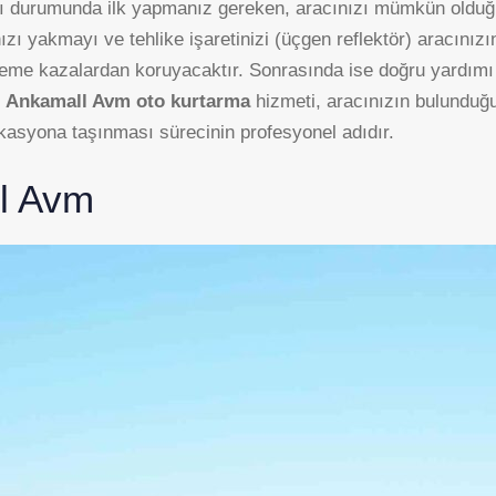
ı durumunda ilk yapmanız gereken, aracınızı mümkün olduğun
nızı yakmayı ve tehlike işaretinizi (üçgen reflektör) aracını
HASKÖY
ORTAKÖY
cirleme kazalardan koruyacaktır. Sonrasında ise doğru yardı
.
Ankamall Avm oto kurtarma
hizmeti, aracınızın bulunduğu 
 lokasyona taşınması sürecinin profesyonel adıdır.
ll Avm
MALIKÖY