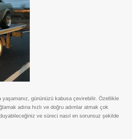
SEYRANBAĞLARI
SIHHIYE
SÖĞÜTÖZÜ
ÜMITKÖY
YAKUPABDAL
YAŞAMKENT
BAĞLICA
a yaşamanız, gününüzü kabusa çevirebilir. Özellikle
ERYAMAN
ağlamak adına hızlı ve doğru adımlar atmak çok
ŞAŞMAZ
duyabileceğiniz ve süreci nasıl en sorunsuz şekilde