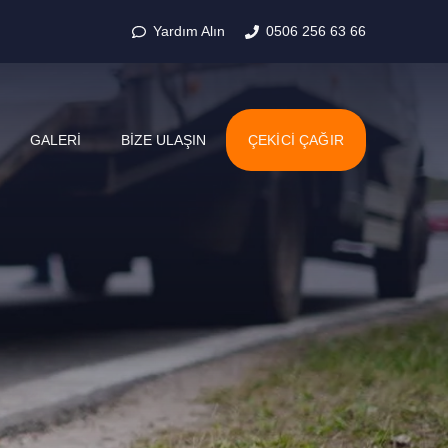
Yardım Alın
0506 256 63 66
GALERI
BIZE ULAŞIN
ÇEKICI ÇAĞIR
AYDINCIK
AYDINLIKEVLER
DIŞKAPI
DOĞANTEPE
GÜNEŞEVLER
HAMAMÖNÜ
İSKITLER