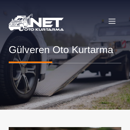
İçeriğe
atla
MENÜ
Gülveren Oto Kurtarma