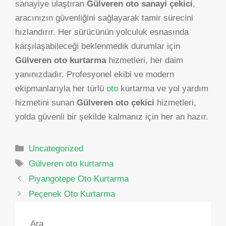
sanayiye ulaştıran
Gülveren oto sanayi çekici
,
aracınızın güvenliğini sağlayarak tamir sürecini
hızlandırır. Her sürücünün yolculuk esnasında
karşılaşabileceği beklenmedik durumlar için
Gülveren oto kurtarma
hizmetleri, her daim
yanınızdadır. Profesyonel ekibi ve modern
ekipmanlarıyla her türlü
oto
kurtarma ve yol yardım
hizmetini sunan
Gülveren oto çekici
hizmetleri,
yolda güvenli bir şekilde kalmanız için her an hazır.
Kategoriler
Uncategorized
Etiketler
Gülveren oto kurtarma
Yazı
Piyangotepe Oto Kurtarma
dolaşımı
Peçenek Oto Kurtarma
Ara